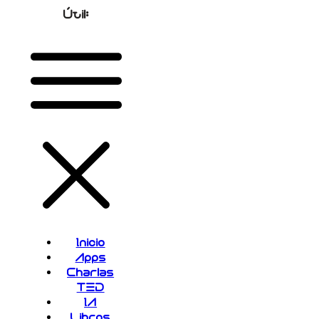
Útil:
Inicio
Apps
Charlas
TED
IA
Libros