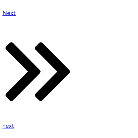
Next
next