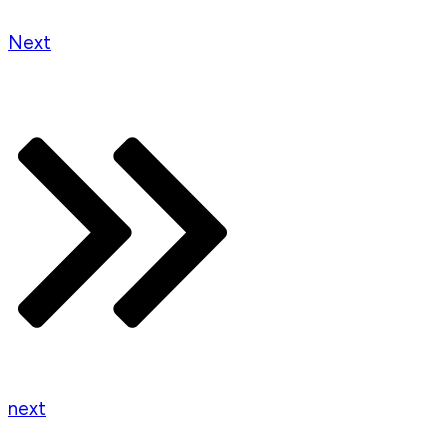
Next
next