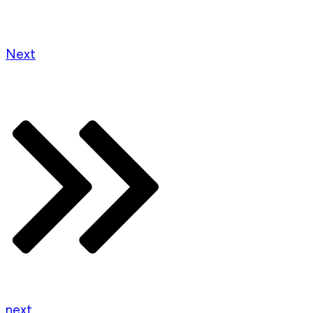
Next
next