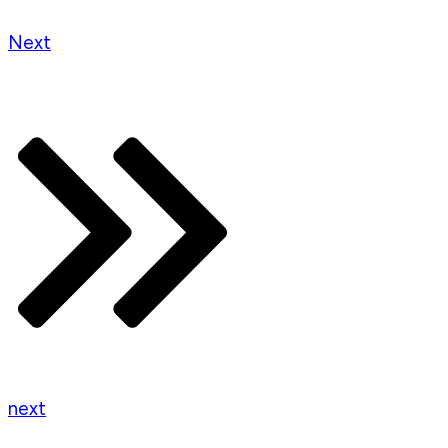
Next
next