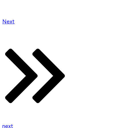
Next
next