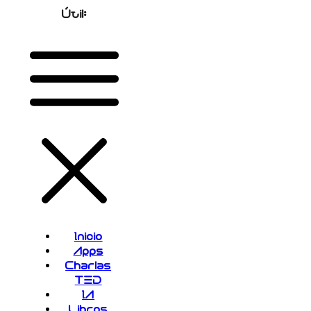
Útil:
Inicio
Apps
Charlas
TED
IA
Libros