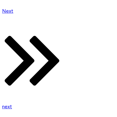
Next
next