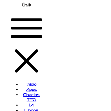
Útil:
Inicio
Apps
Charlas
TED
IA
Libros