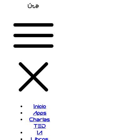
Útil:
Inicio
Apps
Charlas
TED
IA
Libros