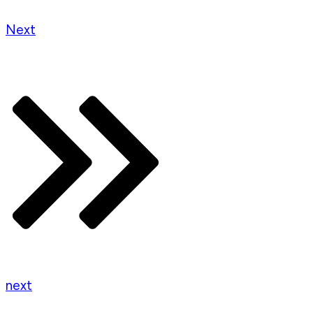
Next
next