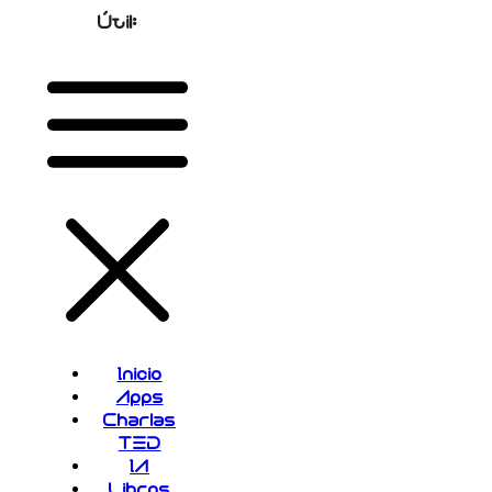
Útil:
Inicio
Apps
Charlas
TED
IA
Libros