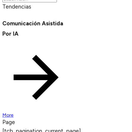
Tendencias
Comunicación Asistida
Por IA
More
Page
[tcb_pagination_current_page]