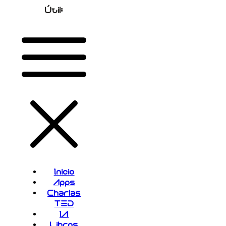
Útil:
Inicio
Apps
Charlas
TED
IA
Libros