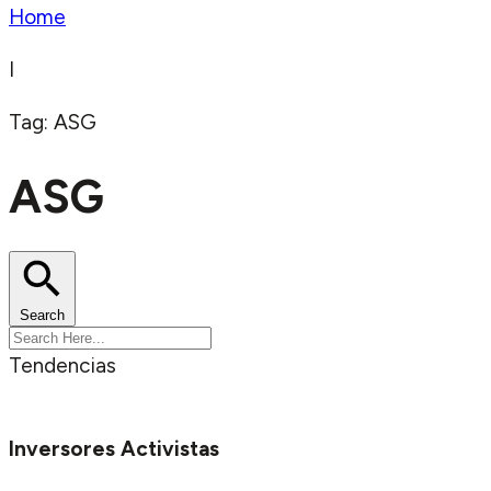
Home
I
Tag: ASG
ASG
Search
Tendencias
Inversores Activistas